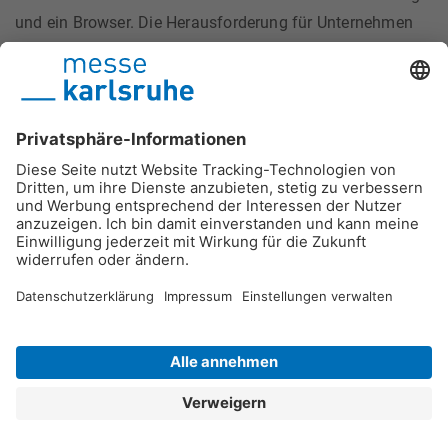
und ein Browser. Die Herausforderung für Unternehmen
und Organisationen ist es allerdings, das passende Tool
für die Online-Zusammenarbeit zu finden.
Kollaborationstools bieten verschiedenste Funktionen,
beispielsweise
Instant Messaging
Audio- und Videoconferencing
Desktop-Sharing
File-Sharing
Mind-Mapping (Ideen sammeln)
gemeinsames Arbeiten an Dokumenten
Team-Koordination
Projektmanagement