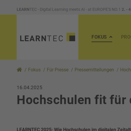
LEARN
TEC - Digital Learning meets AI - at EUROPE'S NO.1
2. - 
FOKUS
PR
/
Fokus
/
Für Presse
/
Pressemitteilungen
/
Hochs
16.04.2025
Hochschulen fit für
LEARNTEC 2025: Wie Hochschulen im digitalen Zeitalt