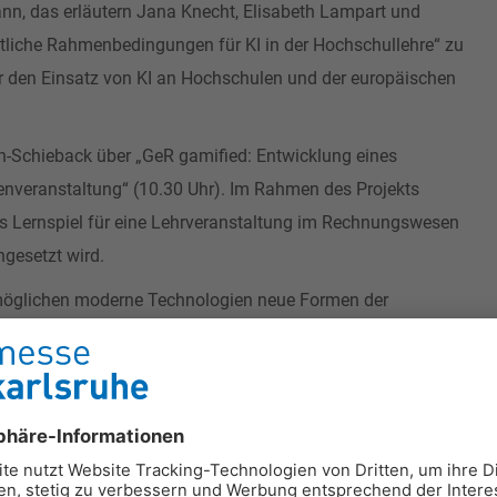
kann, das erläutern Jana Knecht, Elisabeth Lampart und
tliche Rahmenbedingungen für KI in der Hochschullehre“ zu
 den Einsatz von KI an Hochschulen und der europäischen
ch-Schieback über „GeR gamified: Entwicklung eines
enveranstaltung“ (10.30 Uhr). Im Rahmen des Projekts
es Lernspiel für eine Lehrveranstaltung im Rechnungswesen
ingesetzt wird.
rmöglichen moderne Technologien neue Formen der
lm Büchner Hochschule im Fachbereich Energie-, Umwelt- und
 technischen Studiengängen: Möglichkeiten und