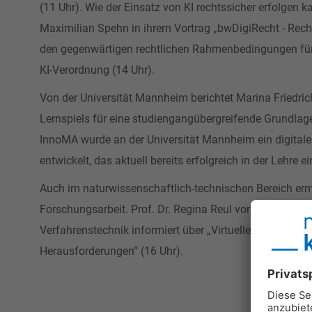
(11 Uhr). Wie der Einsatz von KI rechtssicher erfolgen 
Maximilian Spehn in ihrem Vortrag „bwDigiRecht - Rech
den gegenwärtigen rechtlichen Rahmenbedingungen für
KI-Verordnung (14 Uhr).
Von der Universität Mannheim berichtet Marina Friedri
Lernspiels für eine studiengangübergreifende Grundlag
InnoMA wurde an der Universität Mannheim ein digital
entwickelt, das aktuell bereits erfolgreich in der Lehre e
Auch im naturwissenschaftlich-technischen Bereich e
Forschungsarbeit. Prof. Dr. Regina Reul von der Wilhe
Verfahrenstechnik informiert über „Virtuelle Labore in
Herausforderungen“ (16 Uhr).