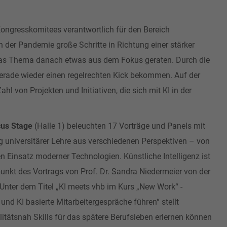
Kongresskomitees verantwortlich für den Bereich
der Pandemie große Schritte in Richtung einer stärker
das Thema danach etwas aus dem Fokus geraten. Durch die
r gerade wieder einen regelrechten Kick bekommen. Auf der
l von Projekten und Initiativen, die sich mit KI in der
us Stage
(Halle 1) beleuchten 17 Vorträge und Panels mit
ng universitärer Lehre aus verschiedenen Perspektiven – von
 Einsatz moderner Technologien. Künstliche Intelligenz ist
nkt des Vortrags von Prof. Dr. Sandra Niedermeier von der
ter dem Titel „KI meets vhb im Kurs „New Work“ -
und KI basierte Mitarbeitergespräche führen“ stellt
litätsnah Skills für das spätere Berufsleben erlernen können