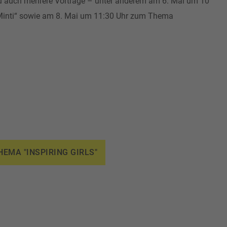
u auch mehrere Vorträge – unter anderem am 6. Mai um 10
– Minti“ sowie am 8. Mai um 11:30 Uhr zum Thema
EMA "INSPIRING GIRLS"