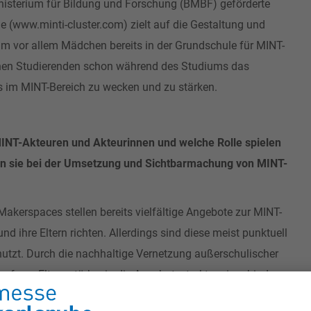
isterium für Bildung und Forschung (BMBF) geförderte
(www.minti-cluster.com) zielt auf die Gestaltung und
um vor allem Mädchen bereits in der Grundschule für MINT-
chen Studierenden schon während des Studiums das
s im MINT-Bereich zu wecken und zu stärken.
MINT-Akteuren und Akteurinnen und welche Rolle spielen
en sie bei der Umsetzung und Sichtbarmachung von MINT-
akerspaces stellen bereits vielfältige Angebote zur MINT-
nd ihre Eltern richten. Allerdings sind diese meist punktuell
utzt. Durch die nachhaltige Vernetzung außerschulischer
sferne Eltern stärker in die Angebotsstruktur einzubinden.
m Weg in das berufliche Leben. Jedoch verfügen nicht alle