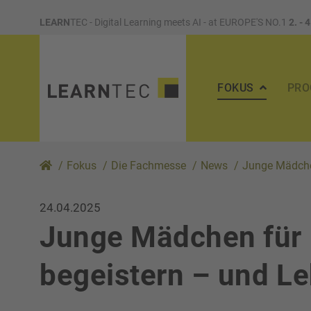
LEARN
TEC - Digital Learning meets AI - at EUROPE'S NO.1
2. - 
FOKUS
PR
/
Fokus
/
Die Fachmesse
/
News
/
Junge Mädchen
24.04.2025
Junge Mädchen für
begeistern – und Le