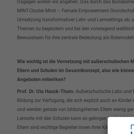
Dagegen wollen wir angehen. Das durch das Bundesmin
MINT-Cluster Minti – Female Empowerment Grundschule 
Umsetzung transformativer Lehr- und Lernsettings ab, 
Themen zu begeistern und bei den vorwiegend weilbli
Bewusstsein für ihre zentrale Bedeutung als Rolemodel
Wie wichtig ist die Vernetzung mit außerschulischen 
Eltern und Schulen im Gesamtkonzept, also wie könn
Angeboten mitwirken?
Prof. Dr. Uta Hauck-Thum:
Außerschulische Labs und M
Bildung zur Verfügung, die sich explizit auch an Kinder u
und werden gerade von bildungsfernen Eltern wenig gen
Lernorte mit den Schulen kann es gelingen, auch bildung
Eltern sind wichtige Begleiter:innen ihrer Kinder auf de