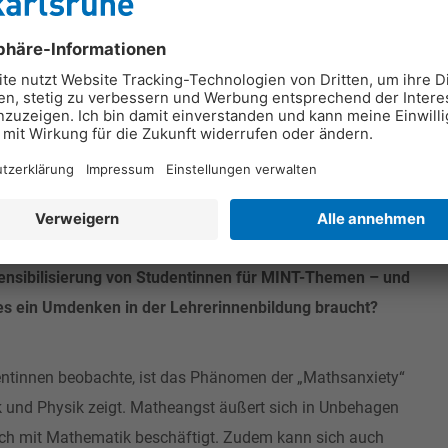
imal zu unterstützen. Deshalb braucht es Angebote, die
ung von Mädchen und Jungen bei ihrer Lernentwicklung
n Kinder über sogenannte Minti-Clubs an den Schulen, bietet
bote an, die gemeinsam besucht werden können. Schulen
dungspartnerschaften ein und öffnen sich gemeinsam, um
ldungsweg zu unterstützen.
nsibilisierung von Studentinnen für MINT-Themen – und
 es ein Umdenken in der Lehrerinnenbildung braucht?
ntinnen beobachte, ist das Phänomen der „Mathsanxiety“
ik und Physik zeigt. Matheangst äußert sich in Unbehagen
ich mit Mathematik beschäftigt. Zudem kann sich auch