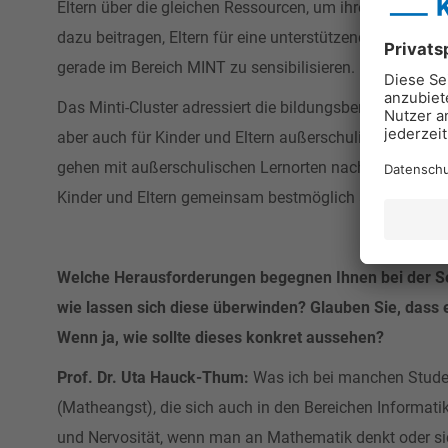
Eltern über die gleichen Ressourcen, um ihre Kinder opt
dazu beitragen, Eltern für eine unterstützende Begleit
gerade im Bereich MINT zu sensibilisieren.
Das Minti-Cluster adressiert die bildungsbenachteiligte
aber auch für Kinder und Eltern außerschulische Ange
gehen mit außerschulischen Lernorten nachhaltige Bil
Kinder und Eltern gemeinsam bestmöglich auf ihrem Bi
Welche Herausforderungen begegnen Ihnen bei der Se
wie lassen sich diese überwinden? Glauben Sie, dass
Wenn ja, wie sollte dieses konkret aussehen?
Prof. Dr. Uta Hauck-Thum:
Was ich bei manchen Stude
(Matheangst), die sich auch in den Bereichen Informat
und Nervosität, wenn man an Mathematik denkt oder s