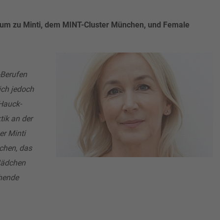
hum zu Minti, dem MINT-Cluster München, und Female
-Berufen
sich jedoch
 Hauck-
ik an der
er Minti
chen, das
 Mädchen
ehende